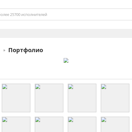
Портфолио
н
»
н